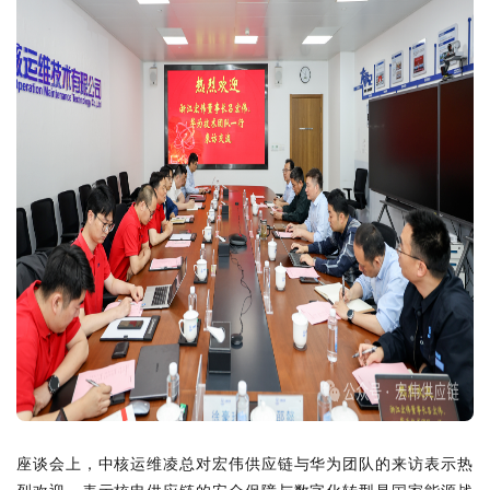
公
提
量，
商
司
高
他
务
是
质
们
办
一
量
有
公、
家
和
一
仓
集
效
个
储
产
率
共
物
品
为
同
流、
和
目
的
分
服
标，
称
拨
务
以
呼
集
为
整
——“宏
散、
一
合
伟
电
体
资
人”。
商
的
源
在
贸
平
为
这
易
台
手
里，
等
座谈会上，中核运维凌总对宏伟供应链与华为团队的来访表示热
型
段，
总
功