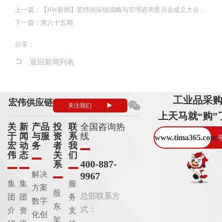
和
高
化
序
序
视
联
上一篇：
【HW新闻】宏伟供应链战略与管理咨询委员会成立大会暨战略
数
平
效
频
系
下一篇：
第八十五期
台
资
方
字
协
讯
式
经
同
分享：
济
的
返回新闻列表
全
领
组
宏
天
宏
国
域
织
伟
马
伟
供
平
供
咨
的
形
应
台
应
工业品采
询
宏伟供应链
发
态...
关注我们
链
视
链
热
上天马就“购”
视
频
抖
展...
查看更多
频
号
音
线：
关
新
产品
投
联
全国咨询热
查看更多
号
号
于
闻
与服
资
系
线
400
www.tima365.com
宏
动
务
者
我
887
伟
态
关
们
9967
400-887-
系
总
解决
9967
集
集
服
部
方案
股
总部联系方
联
团
团
务
数字
东
系
：
式
介
资
支
化创
架
方