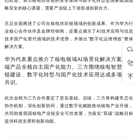
烈欢迎。表示核电供应链的安全保障与数字化转型是国家能源战
供
实
是
能
略安全的核心课题，需要产业链上下游形成创新合力。
应
现
充
于
链
产
满
一
吕总全面阐述了公司在核电供应链领域的创新成果。作为华为行
管
品
热
体
业核心合作伙伴及金牌经销商，还重点展示了AI技术应用与信息
理
设
情
的
技术国产化替代领域的技术优势，并推出"数字化运维增效"整体
企
计、
与
综
解决方案。
业，
采
坚
合
致
购、
华为代表重点推介了核电领域AI场景化解决方案及终
持...
性
关
力
生
微
微
端产品全栈自主国产化能力。三方围绕核电智慧供应
物
信
信
于
产、
链建设、数字化转型与国产化技术应用达成多项合作
流
公
小
推
销
注
共识。
园
众
程
动
售、
号
序
区...
生
服
此次会晤为三方合作奠定了坚实基础。后续，三方将构建常态化
我
产
务
协作机制，深化创新协同，通过数字化赋能推动核电产业升级，
宏
宏
天
天
性
等
共同助推我国核电产业链安全可控发展，为落实"双碳"战略目标
伟
伟
马
马
们
服
全
提供科技支撑和创新动能。
供
天
平
物
务
过
应
马
台
流
链
数
小
小
业
程
字
程
程