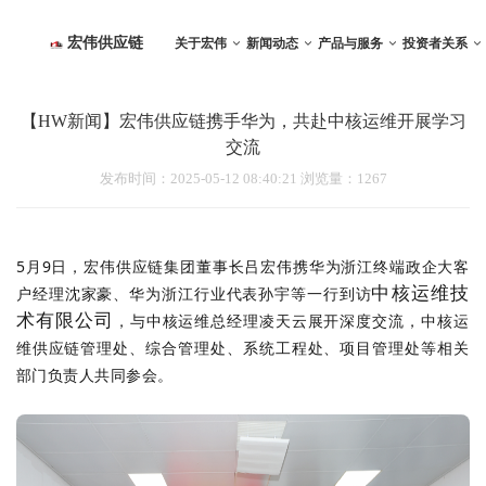
宏伟供应链
关于宏伟
新闻动态
产品与服务
投资者关系
集团介绍
企业文化
合作伙伴
人力资源
解决方案
数
INFORMATION
INFORMAT
宏
宏
【HW新闻】宏伟供应链携手华为，共赴中核运维开展学习
浙
供
伟
交流
伟
组织架构
核心文化
合作供应商
人才培养
一站式物资集成供应
天
江
应
聚
供
发布时间
：2025-05-12 08:40:21
浏览量：
1267
发展历程
管理文化
合作客户
岗位招聘
供应链管理咨询
星
宏
链
集
应
伟
是
资质荣誉
组织文化
技术创新研发
万
着
链
供
以
一
数
成员单位
现代物流创新
5月9日，宏伟供应链集团董事长吕宏伟携华为浙江终端政企大客
应
客
批
字
中核运维技
光伏及储能
户经理沈家豪、华为浙江行业代表孙宇等一行到访
链
户
年
小
术有限公司
，与中核运维总经理凌天云
展开深度交流
，
中核运
数字小微园
集
需
轻
微
维
供应链管理处、综合管理处、系统工程处、项目管理处等相关
团
求
又
园
部门负责人共同参会。
股
为
勇
是
份
导
猛
一
有
向，
的
个
限
以
力
集